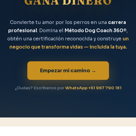
GANA DINERO
Convierte tu amor por los perros en una
carrera
profesional
. Domina el
Método Dog Coach 360®
,
obtén una certificación reconocida y construye
un
negocio que transforma vidas — incluida la tuya.
Empezar mi camino →
¿Dudas? Escríbenos por
WhatsApp +51 967 790 181