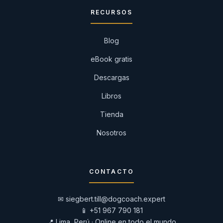
RECURSOS
Blog
eBook gratis
Descargas
Libros
Tienda
Nosotros
CONTACTO
✉
siegbert.till@dogcoach.expert
📱
+51 967 790 181
📍 Lima, Perú · Online en todo el mundo