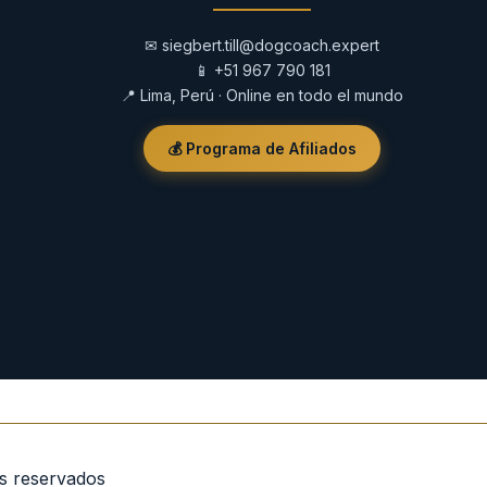
✉
siegbert.till@dogcoach.expert
📱
+51 967 790 181
📍 Lima, Perú · Online en todo el mundo
💰 Programa de Afiliados
os reservados