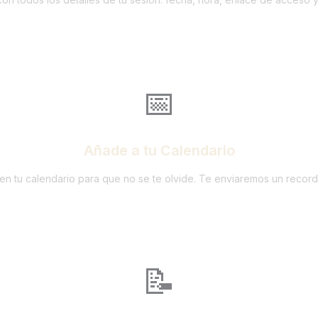
📅
Añade a tu Calendario
en tu calendario para que no se te olvide. Te enviaremos un record
📝