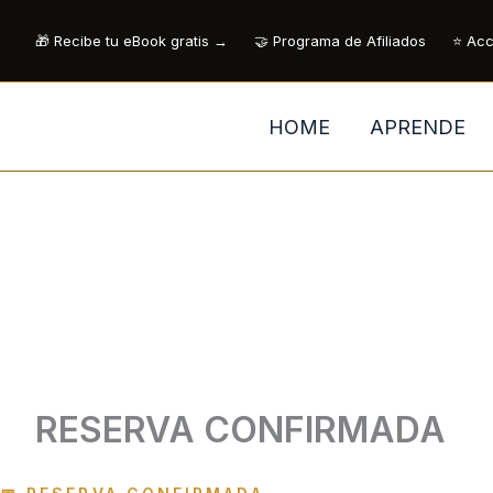
Ir
🎁 Recibe tu eBook gratis →
🤝 Programa de Afiliados
⭐ Acc
al
contenido
HOME
APRENDE
RESERVA CONFIRMADA