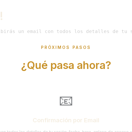
!
ibirás un email con todos los detalles de tu 
PRÓXIMOS PASOS
¿Qué pasa ahora?
📧
Confirmación por Email
con todos los detalles de tu sesión: fecha, hora, enlace de acceso 