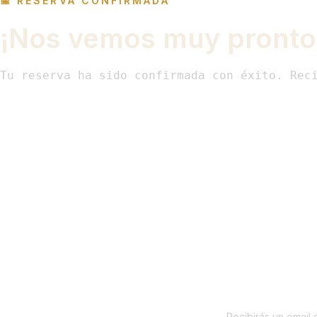
📅 RESERVA CONFIRMADA
¡Nos vemos muy pronto
Tu reserva ha sido confirmada con éxito. Rec
Recibirás un email 