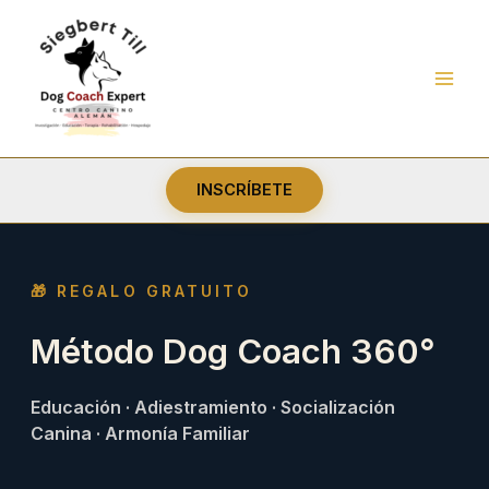
Ir
al
contenido
INSCRÍBETE
🎁 REGALO GRATUITO
Método Dog Coach 360°
Educación · Adiestramiento · Socialización
Canina · Armonía Familiar