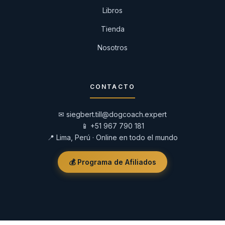
Libros
Tienda
Nosotros
CONTACTO
✉
siegbert.till@dogcoach.expert
📱
+51 967 790 181
📍 Lima, Perú · Online en todo el mundo
💰 Programa de Afiliados