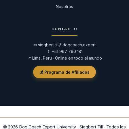
Nosotros
CONTACTO
✉
siegbert.till@dogcoach.expert
📱
+51 967 790 181
📍 Lima, Perú · Online en todo el mundo
💰 Programa de Afiliados
© 2026 Dog Coach Expert University · Siegbert Till · Todos los