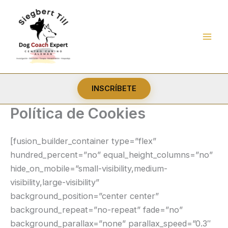
Ir
al
contenido
INSCRÍBETE
Política de Cookies
[fusion_builder_container type=”flex”
hundred_percent=”no” equal_height_columns=”no”
hide_on_mobile=”small-visibility,medium-
visibility,large-visibility”
background_position=”center center”
background_repeat=”no-repeat” fade=”no”
background_parallax=”none” parallax_speed=”0.3″