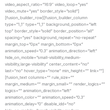
video_aspect_ratio=”16:9″ video_loop=”yes”
video_mute=”yes” border_style=”solid”]
[fusion_builder_row][fusion_builder_column
type=”1_1″ type=”1_1″ background_position=”left
top” border_style=”solid” border_position=”all”
spacing=”yes” background_repeat=”no-repeat”
margin_top=”0px” margin_bottom=”0px”
animation_speed=”0.3″ animation_direction=”left”
hide_on_mobile=”small-visibility,medium-
visibility,large-visibility” center_content=”no”
last=”no” hover_type=”none” min_height=”” link=””]
[fusion_text columns=”” rule_size=””
margin_medium=”” margin_small=”” render_logics=””
logics=”” animation_direction=”left”
animation_color=”” animation_speed=”0.3″
animation_delay=”0″ disable_idd=”no”