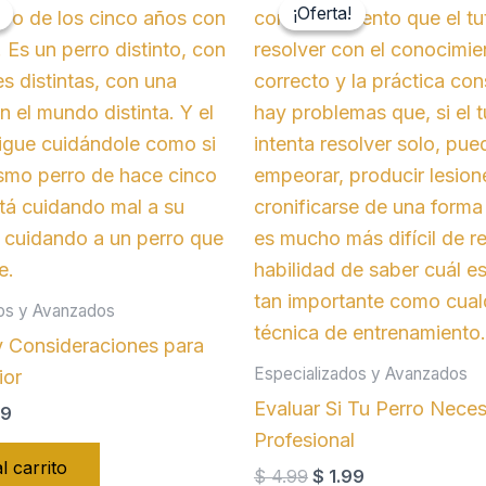
¡Oferta!
¡Oferta!
os y Avanzados
 Consideraciones para
Especializados y Avanzados
ior
Evaluar Si Tu Perro Nece
El
99
io
precio
Profesional
nal
actual
l carrito
El
El
$
4.99
$
1.99
es: