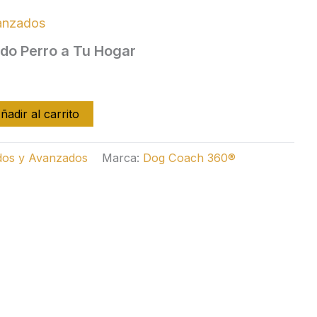
vanzados
do Perro a Tu Hogar
El
o
precio
ñadir al carrito
al
actual
ados y Avanzados
Marca:
Dog Coach 360®
es:
.
$ 1.99.