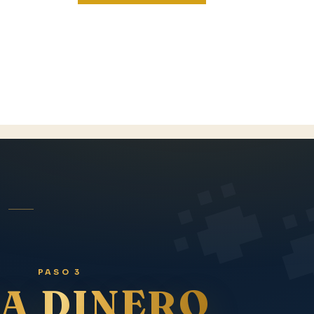
$ 4.99.
$ 1.99.
PASO 3
A DINERO