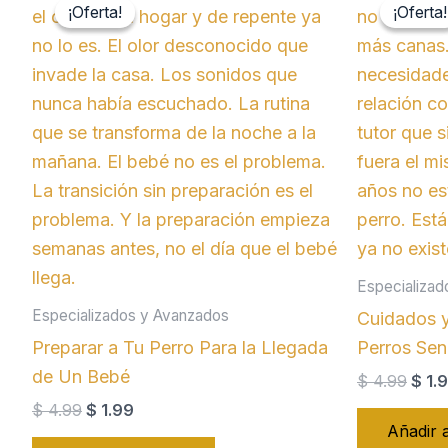
¡Oferta!
¡Oferta!
¡Oferta!
¡Oferta!
Especializad
Especializados y Avanzados
Cuidados y
Preparar a Tu Perro Para la Llegada
Perros Sen
de Un Bebé
El
$
4.99
$
1.
prec
El
El
$
4.99
$
1.99
origi
precio
precio
Añadir a
era: