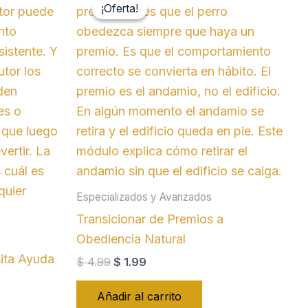
¡Oferta!
¡Oferta!
Especializados y Avanzados
Transicionar de Premios a
Obediencia Natural
sita Ayuda
El
El
$
4.99
$
1.99
precio
precio
original
actual
Añadir al carrito
era:
es: