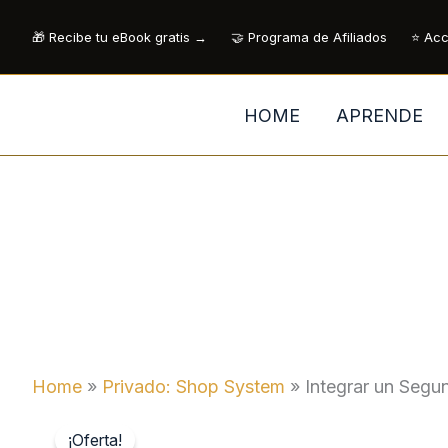
Ir
🎁 Recibe tu eBook gratis →
🤝 Programa de Afiliados
⭐ Acc
al
contenido
HOME
APRENDE
Home
»
Privado: Shop System
»
Integrar un Segu
¡Oferta!