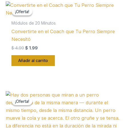
¡Oferta!
¡Oferta!
Módulos de 20 Minutos
Convertirte en el Coach que Tu Perro Siempre
Necesitó
El
El
$
4.99
$
1.99
precio
precio
original
actual
Añadir al carrito
era:
es:
$ 4.99.
$ 1.99.
¡Oferta!
¡Oferta!