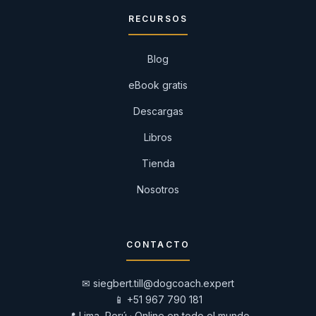
RECURSOS
Blog
eBook gratis
Descargas
Libros
Tienda
Nosotros
CONTACTO
✉
siegbert.till@dogcoach.expert
📱
+51 967 790 181
📍 Lima, Perú · Online en todo el mundo