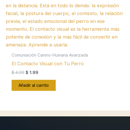
Comuniación Canino-Humana Avanzada
El Contacto Visual con Tu Perro
El
El
$
4.99
$
1.99
precio
precio
original
actual
Añadir al carrito
era:
es:
$ 4.99.
$ 1.99.