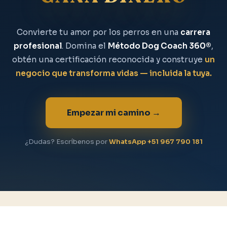
Convierte tu amor por los perros en una
carrera
profesional
. Domina el
Método Dog Coach 360®
,
obtén una certificación reconocida y construye
un
negocio que transforma vidas — incluida la tuya.
Empezar mi camino →
¿Dudas? Escríbenos por
WhatsApp +51 967 790 181