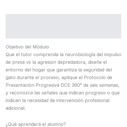
$ 4.99.
$ 1.99.
Pacífica
cantidad
Descripción
Valoraciones (0)
Objetivo del Módulo
Que el tutor comprenda la neurobiología del impulso
de presa vs la agresión depredadora, diseñe el
entorno del hogar que garantiza la seguridad del
gato durante el proceso, aplique el Protocolo de
Presentación Progresiva DCE 360° de seis semanas,
y reconozca las señales que indican progreso o que
indican la necesidad de intervención profesional
adicional.
¿Qué aprenderá el alumno?