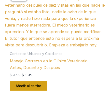
Contextos Urbanos y Cotidianos
Manejo Correcto en la Clínica Veterinaria:
Antes, Durante y Después
El
El
$
4.99
$
1.99
precio
precio
original
actual
Añadir al carrito
era:
es:
$ 4.99.
$ 1.99.