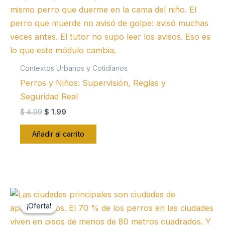
Contextos Urbanos y Cotidianos
Perros y Niños: Supervisión, Reglas y
Seguridad Real
El
El
$
4.99
$
1.99
precio
precio
original
actual
Añadir al carrito
era:
es:
$ 4.99.
$ 1.99.
¡Oferta!
¡Oferta!