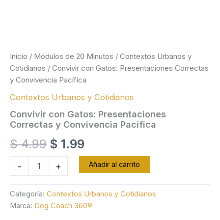
Inicio
/
Módulos de 20 Minutos
/
Contextos Urbanos y
Cotidianos
/ Convivir con Gatos: Presentaciones Correctas
y Convivencia Pacífica
Contextos Urbanos y Cotidianos
Convivir con Gatos: Presentaciones
Correctas y Convivencia Pacífica
El
El
$
4.99
$
1.99
precio
precio
Convivir
Añadir al carrito
-
+
con
original
actual
Gatos:
Presentaciones
Categoría:
Contextos Urbanos y Cotidianos
era:
es:
Correctas
Marca:
Dog Coach 360®
y
Convivencia