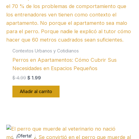
Contextos Urbanos y Cotidianos
Perros en Apartamentos: Cómo Cubrir Sus
Necesidades en Espacios Pequeños
El
El
$
4.99
$
1.99
precio
precio
original
actual
Añadir al carrito
era:
es:
$ 4.99.
$ 1.99.
¡Oferta!
¡Oferta!