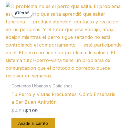
¡Oferta!
¡Oferta!
Contextos Urbanos y Cotidianos
Tu Perro y Visitas Frecuentes: Cómo Enseñarle
a Ser Buen Anfitrión
El
El
$
4.99
$
1.99
precio
precio
original
actual
Añadir al carrito
era:
es: