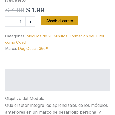
El
El
$
4.99
$
1.99
precio
precio
Convertirte
Añadir al carrito
-
+
en
original
actual
el
Coach
Categorías:
Módulos de 20 Minutos
,
Formación del Tutor
era:
es:
que
como Coach
Tu
Marca:
Dog Coach 360®
$ 4.99.
$ 1.99.
Perro
Siempre
Necesitó
cantidad
Descripción
Valoraciones (0)
Objetivo del Módulo
Que el tutor integre los aprendizajes de los módulos
anteriores en un marco de desarrollo personal y