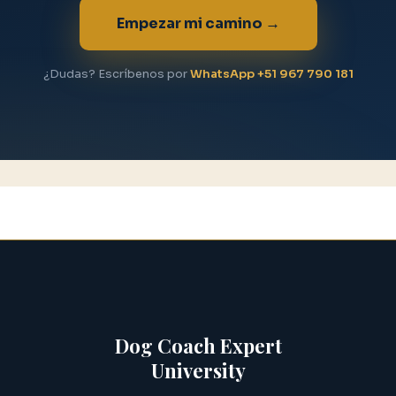
Empezar mi camino →
¿Dudas? Escríbenos por
WhatsApp +51 967 790 181
Dog Coach Expert
University