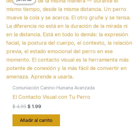
Comuniación Canino-Humana Avanzada
El Contacto Visual con Tu Perro
El
El
$
4.99
$
1.99
precio
precio
original
actual
Añadir al carrito
era:
es:
$ 4.99.
$ 1.99.