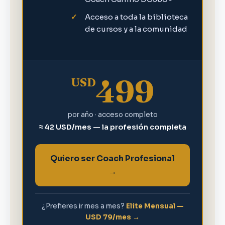
Acceso a toda la biblioteca
de cursos y a la comunidad
499
USD
por año · acceso completo
≈ 42 USD/mes — la profesión completa
Quiero ser Coach Profesional
→
¿Prefieres ir mes a mes?
Elite Mensual —
USD 79/mes →