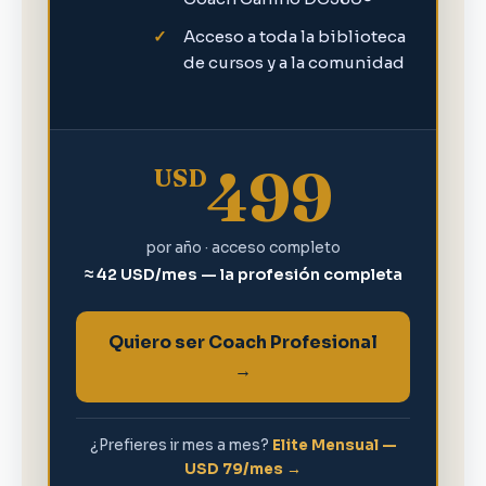
Acceso a toda la biblioteca
de cursos y a la comunidad
499
USD
por año · acceso completo
≈ 42 USD/mes — la profesión completa
Quiero ser Coach Profesional
→
¿Prefieres ir mes a mes?
Elite Mensual —
USD 79/mes →