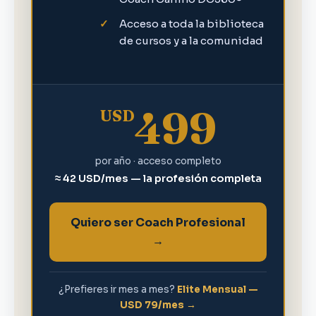
Acceso a toda la biblioteca
de cursos y a la comunidad
499
USD
por año · acceso completo
≈ 42 USD/mes — la profesión completa
Quiero ser Coach Profesional
→
¿Prefieres ir mes a mes?
Elite Mensual —
USD 79/mes →