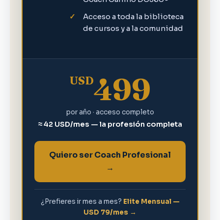
Acceso a toda la biblioteca
de cursos y a la comunidad
499
USD
por año · acceso completo
≈ 42 USD/mes — la profesión completa
Quiero ser Coach Profesional
→
¿Prefieres ir mes a mes?
Elite Mensual —
USD 79/mes →