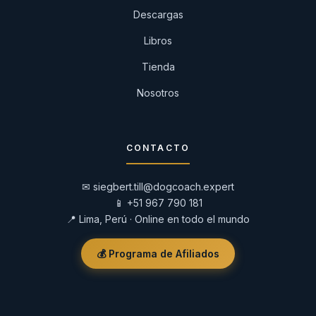
Descargas
Libros
Tienda
Nosotros
CONTACTO
✉
siegbert.till@dogcoach.expert
📱
+51 967 790 181
📍 Lima, Perú · Online en todo el mundo
💰 Programa de Afiliados