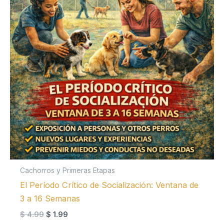
Cachorros y Primeras Etapas
El Período Crítico de Socialización: Ventana de
3 a 16 Semanas
El
El
$
4.99
$
1.99
precio
precio