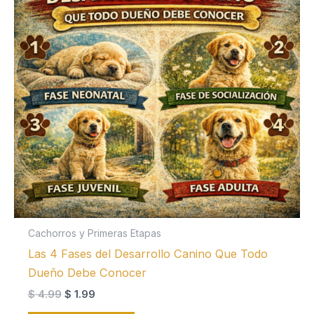
Cachorros y Primeras Etapas
Las 4 Fases del Desarrollo Canino Que Todo
Dueño Debe Conocer
El
El
$
4.99
$
1.99
precio
precio