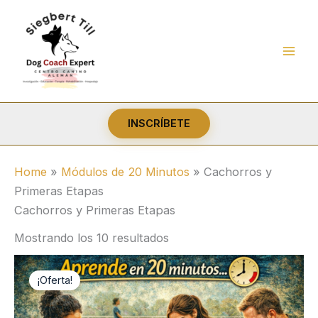
Ir
al
contenido
INSCRÍBETE
Home
»
Módulos de 20 Minutos
»
Cachorros y
Primeras Etapas
Cachorros y Primeras Etapas
Ordenado
Mostrando los 10 resultados
por
popularidad
¡Oferta!