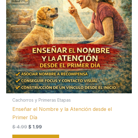
Cachorros y Primeras Etapas
Enseñar el Nombre y la Atención desde el
Primer Día
El
El
$
4.99
$
1.99
precio
precio