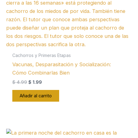
Cachorros y Primeras Etapas
Vacunas, Desparasitación y Socialización:
Cómo Combinarlas Bien
El
El
$
4.99
$
1.99
precio
precio
original
actual
Añadir al carrito
era:
es:
$ 4.99.
$ 1.99.