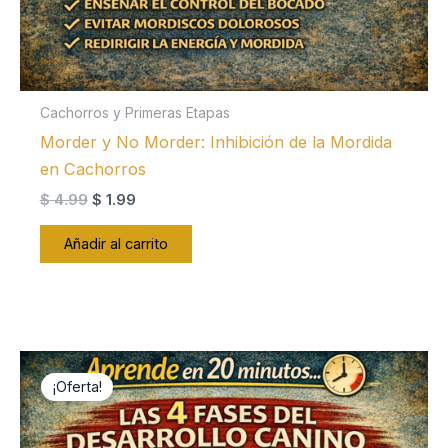
Cachorros y Primeras Etapas
Morder y No Morder: Inhibición de la Mordida
en Cachorros
El
El
$
4.99
$
1.99
precio
precio
original
actual
Añadir al carrito
era:
es:
$ 4.99.
$ 1.99.
¡Oferta!