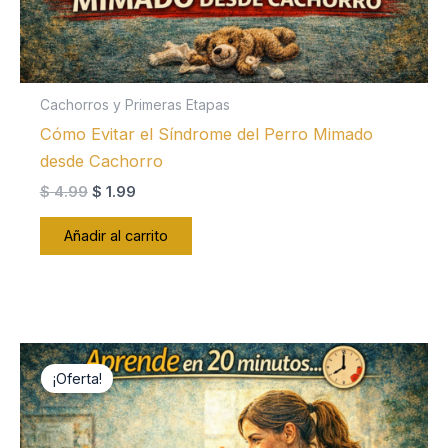
Cachorros y Primeras Etapas
Cómo Evitar el Síndrome del Perro Mimado
desde Cachorro
El
El
$
4.99
$
1.99
precio
precio
original
actual
Añadir al carrito
era:
es:
$ 4.99.
$ 1.99.
¡Oferta!