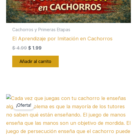
Cachorros y Primeras Etapas
El Aprendizaje por Imitación en Cachorros
El
El
$
4.99
$
1.99
precio
precio
original
actual
Añadir al carrito
era:
es:
$ 4.99.
$ 1.99.
¡Oferta!