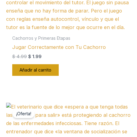
Cachorros y Primeras Etapas
Jugar Correctamente con Tu Cachorro
El
El
$
4.99
$
1.99
precio
precio
original
actual
Añadir al carrito
era:
es:
$ 4.99.
$ 1.99.
¡Oferta!