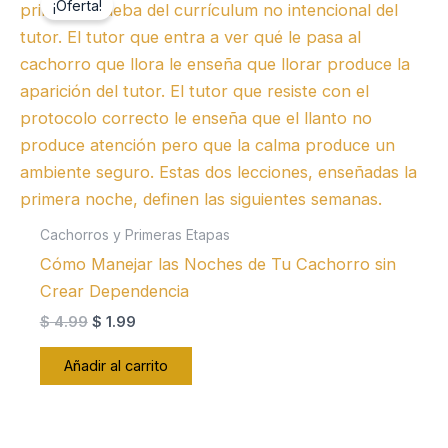
¡Oferta!
Cachorros y Primeras Etapas
Cómo Manejar las Noches de Tu Cachorro sin
Crear Dependencia
El
El
$
4.99
$
1.99
precio
precio
original
actual
Añadir al carrito
era:
es:
$ 4.99.
$ 1.99.