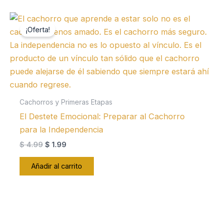
¡Oferta!
Cachorros y Primeras Etapas
El Destete Emocional: Preparar al Cachorro
para la Independencia
El
El
$
4.99
$
1.99
precio
precio
original
actual
Añadir al carrito
era:
es:
$ 4.99.
$ 1.99.