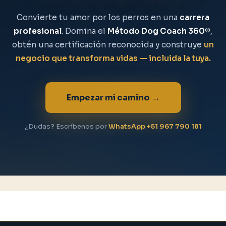
Convierte tu amor por los perros en una
carrera
profesional
. Domina el
Método Dog Coach 360®
,
obtén una certificación reconocida y construye
un
negocio que transforma vidas — incluida la tuya.
Empezar mi camino →
¿Dudas? Escríbenos por
WhatsApp +51 967 790 181