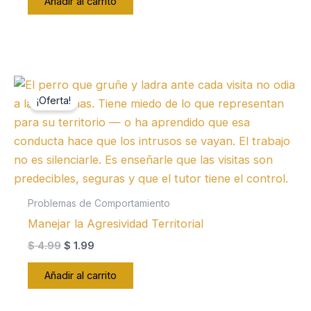
Añadir al carrito
era:
es:
$ 4.99.
$ 1.99.
¡Oferta!
Problemas de Comportamiento
Manejar la Agresividad Territorial
El
El
$
4.99
$
1.99
precio
precio
original
actual
Añadir al carrito
era:
es:
$ 4.99.
$ 1.99.