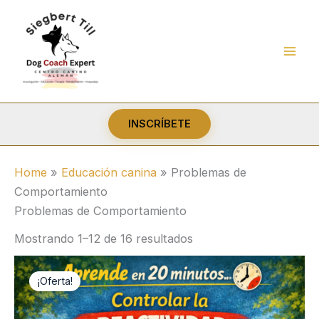
Ir
al
contenido
INSCRÍBETE
Home
»
Educación canina
»
Problemas de
Comportamiento
Problemas de Comportamiento
Ordenado
Mostrando 1–12 de 16 resultados
por
popularidad
¡Oferta!