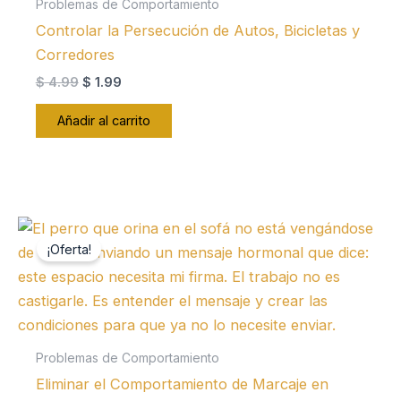
Problemas de Comportamiento
Controlar la Persecución de Autos, Bicicletas y
Corredores
El
El
$
4.99
$
1.99
precio
precio
original
actual
Añadir al carrito
era:
es:
$ 4.99.
$ 1.99.
¡Oferta!
Problemas de Comportamiento
Eliminar el Comportamiento de Marcaje en