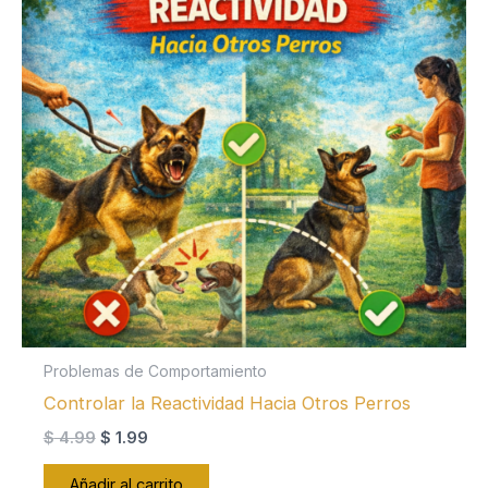
Problemas de Comportamiento
Controlar la Reactividad Hacia Otros Perros
El
El
$
4.99
$
1.99
precio
precio
original
actual
Añadir al carrito