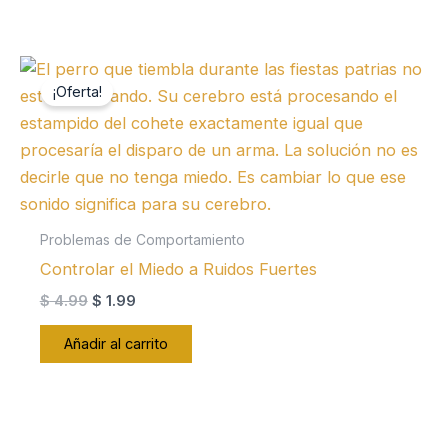
¡Oferta!
Problemas de Comportamiento
Controlar el Miedo a Ruidos Fuertes
El
El
$
4.99
$
1.99
precio
precio
original
actual
Añadir al carrito
era:
es:
$ 4.99.
$ 1.99.