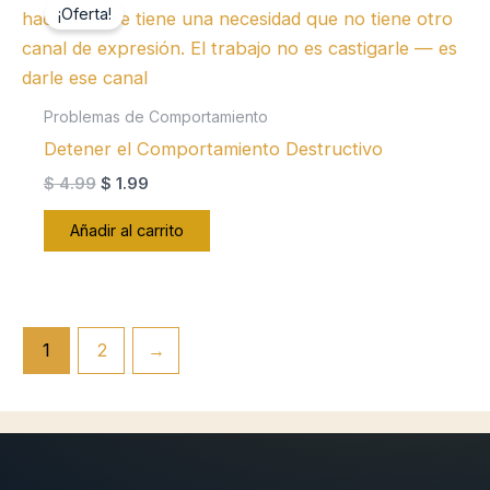
¡Oferta!
Problemas de Comportamiento
Detener el Comportamiento Destructivo
El
El
$
4.99
$
1.99
precio
precio
original
actual
Añadir al carrito
era:
es:
$ 4.99.
$ 1.99.
1
2
→