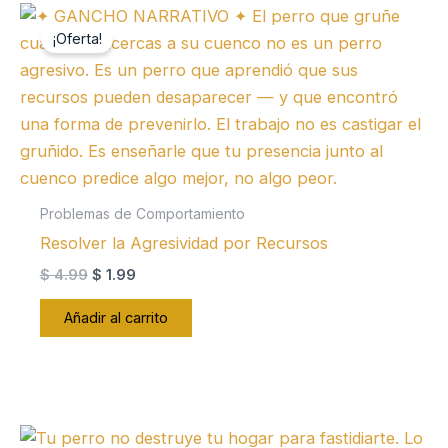
¡Oferta!
Problemas de Comportamiento
Resolver la Agresividad por Recursos
El
El
$
4.99
$
1.99
precio
precio
original
actual
Añadir al carrito
era:
es:
$ 4.99.
$ 1.99.