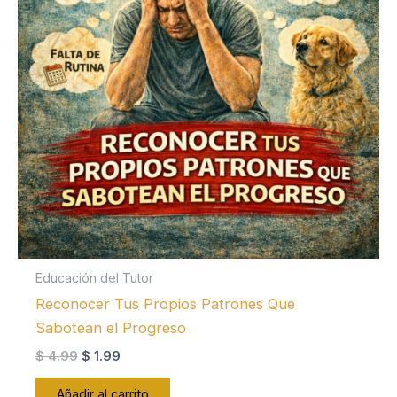
Educación del Tutor
Reconocer Tus Propios Patrones Que
Sabotean el Progreso
El
El
$
4.99
$
1.99
precio
precio
original
actual
Añadir al carrito