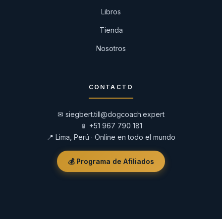
Libros
Tienda
Nosotros
CONTACTO
✉
siegbert.till@dogcoach.expert
📱
+51 967 790 181
📍 Lima, Perú · Online en todo el mundo
💰 Programa de Afiliados