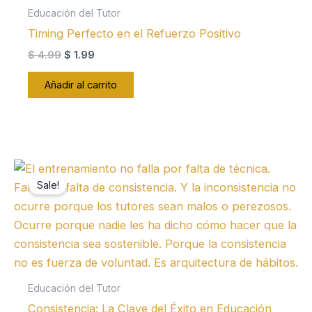
Educación del Tutor
Timing Perfecto en el Refuerzo Positivo
El
El
$
4.99
$
1.99
precio
precio
original
actual
Añadir al carrito
era:
es:
$ 4.99.
$ 1.99.
Sale!
Educación del Tutor
Consistencia: La Clave del Éxito en Educación