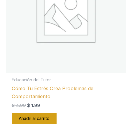
Educación del Tutor
Cómo Tu Estrés Crea Problemas de
Comportamiento
El
El
$
4.99
$
1.99
precio
precio
original
actual
Añadir al carrito
era:
es:
$ 4.99.
$ 1.99.