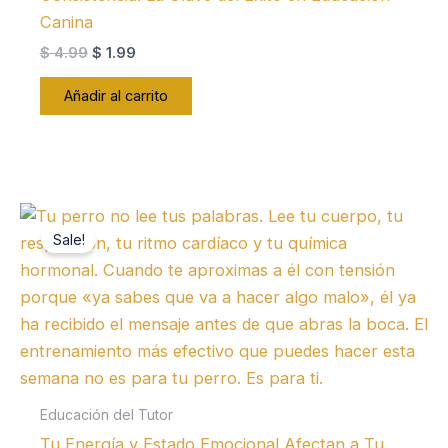
Canina
El
El
$
4.99
$
1.99
precio
precio
original
actual
Añadir al carrito
era:
es:
$ 4.99.
$ 1.99.
Sale!
Educación del Tutor
Tu Energía y Estado Emocional Afectan a Tu