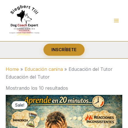
Ir
al
contenido
INSCRÍBETE
Home
»
Educación canina
»
Educación del Tutor
Educación del Tutor
Ordenado
Mostrando los 10 resultados
por
popularidad
Sale!