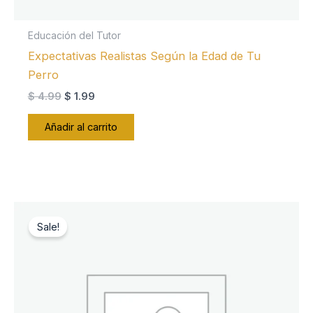
Educación del Tutor
Expectativas Realistas Según la Edad de Tu
Perro
El
El
$
4.99
$
1.99
precio
precio
original
actual
Añadir al carrito
era:
es:
$ 4.99.
$ 1.99.
Sale!