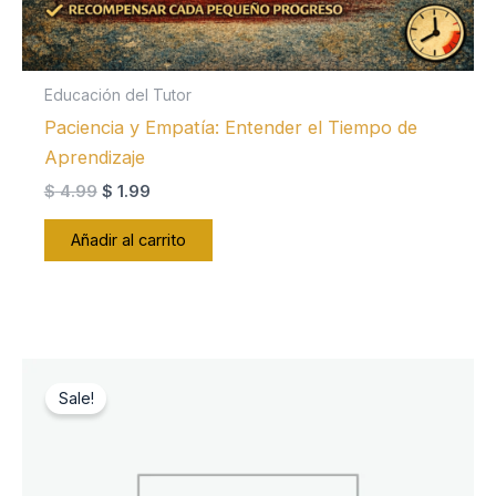
Educación del Tutor
Paciencia y Empatía: Entender el Tiempo de
Aprendizaje
El
El
$
4.99
$
1.99
precio
precio
original
actual
Añadir al carrito
era:
es:
$ 4.99.
$ 1.99.
Sale!