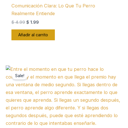
Comunicación Clara: Lo Que Tu Perro
Realmente Entiende
El
El
$
4.99
$
1.99
precio
precio
original
actual
Añadir al carrito
era:
es:
$ 4.99.
$ 1.99.
Sale!