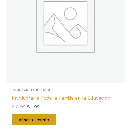
Educación del Tutor
Involucrar a Toda la Familia en la Educación
El
El
$
4.99
$
1.99
precio
precio
original
actual
Añadir al carrito
era:
es:
$ 4.99.
$ 1.99.