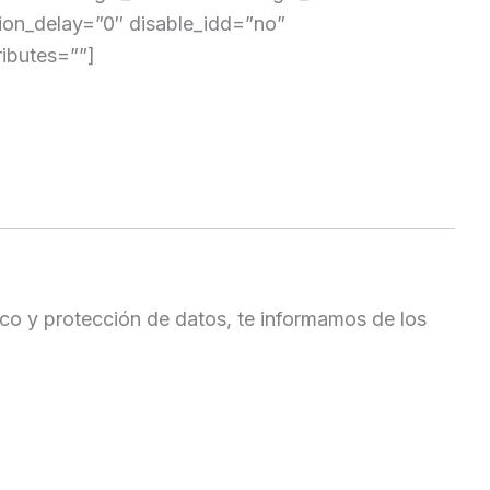
tion_delay=”0″ disable_idd=”no”
ributes=””]
ico y protección de datos, te informamos de los