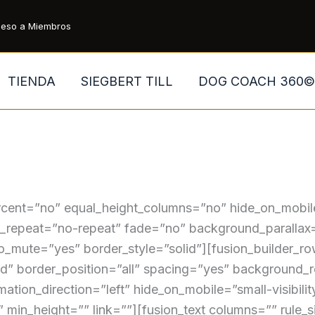
eso a Miembros
TIENDA
SIEGBERT TILL
DOG COACH 360©
cent=”no” equal_height_columns=”no” hide_on_mobile=”sm
_repeat=”no-repeat” fade=”no” background_parallax
_mute=”yes” border_style=”solid”][fusion_builder_row
lid” border_position=”all” spacing=”yes” background
n_direction=”left” hide_on_mobile=”small-visibility,m
 min_height=”” link=””][fusion_text columns=”” rule