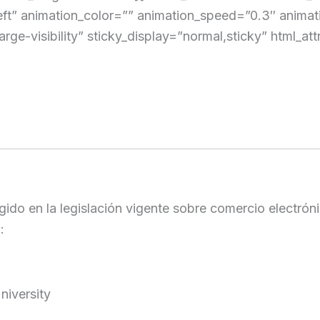
left” animation_color=”” animation_speed=”0.3″ anima
arge-visibility” sticky_display=”normal,sticky” html_att
ido en la legislación vigente sobre comercio electrón
:
iversity