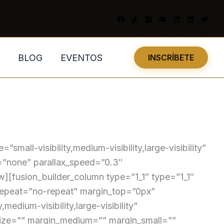
BLOG
EVENTOS
INSCRÍBETE
all-visibility,medium-visibility,large-visibility”
=”none” parallax_speed=”0.3″
][fusion_builder_column type=”1_1″ type=”1_1″
_repeat=”no-repeat” margin_top=”0px”
edium-visibility,large-visibility”
_size=”” margin_medium=”” margin_small=””